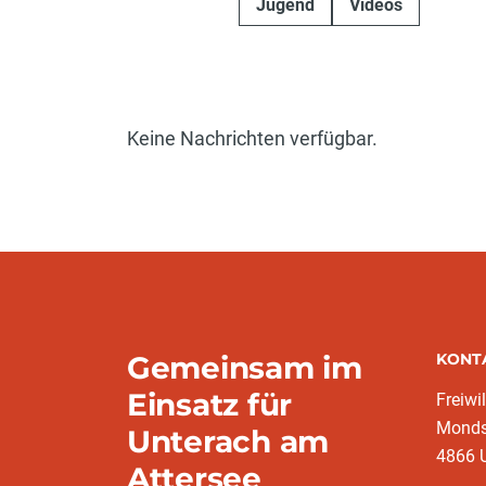
Jugend
Videos
Keine Nachrichten verfügbar.
Gemeinsam im
KONT
Einsatz für
Freiwi
Monds
Unterach am
4866 U
Attersee